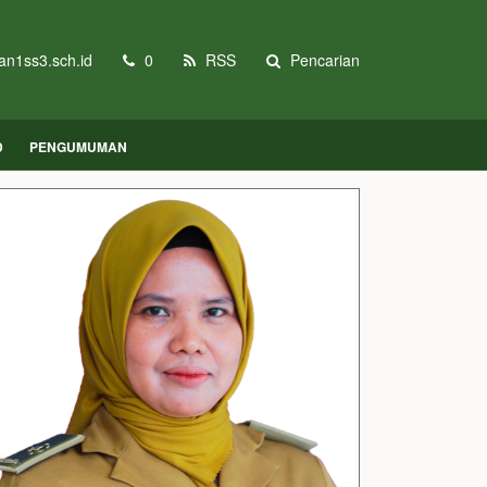
n1ss3.sch.id
0
RSS
Pencarian
D
PENGUMUMAN