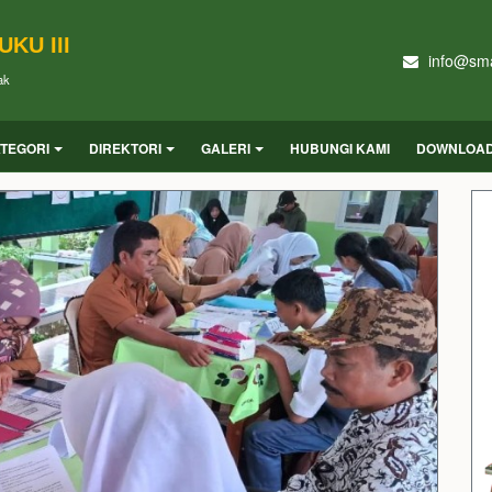
KU III
info@sma
ak
TEGORI
DIREKTORI
GALERI
HUBUNGI KAMI
DOWNLOA